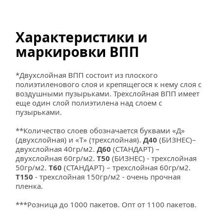
Характеристики и 
маркировки ВПП
*Двухслойная ВПП состоит из плоского 
полиэтиленового слоя и крепящегося к нему слоя с 
воздушными пузырьками. Трехслойная ВПП имеет 
еще один слой полиэтилена над слоем с 
пузырьками.
**Количество слоев обозначается буквами «Д» 
(двухслойная) и «Т» (трехслойная). 
Д40
 (БИЗНЕС)– 
двухслойная 40гр/м2. 
Д60
 (СТАНДАРТ) – 
двухслойная 60гр/м2. 
Т50
 (БИЗНЕС) - трехслойная 
50гр/м2. 
Т60
 (СТАНДАРТ) – трехслойная 60гр/м2. 
Т150
 - трехслойная 150гр/м2 - очень прочная 
пленка.
***Розница до 1000 пакетов. Опт от 1100 пакетов.