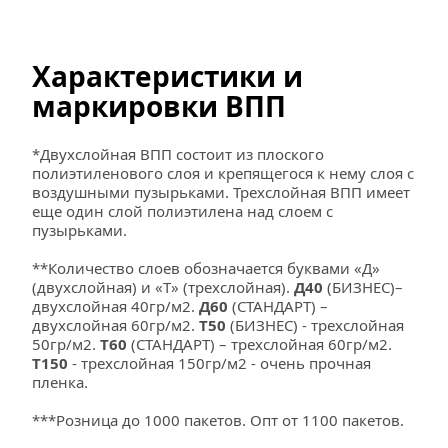
Характеристики и 
маркировки ВПП
*Двухслойная ВПП состоит из плоского 
полиэтиленового слоя и крепящегося к нему слоя с 
воздушными пузырьками. Трехслойная ВПП имеет 
еще один слой полиэтилена над слоем с 
пузырьками.
**Количество слоев обозначается буквами «Д» 
(двухслойная) и «Т» (трехслойная). 
Д40
 (БИЗНЕС)– 
двухслойная 40гр/м2. 
Д60
 (СТАНДАРТ) – 
двухслойная 60гр/м2. 
Т50
 (БИЗНЕС) - трехслойная 
50гр/м2. 
Т60
 (СТАНДАРТ) – трехслойная 60гр/м2. 
Т150
 - трехслойная 150гр/м2 - очень прочная 
пленка.
***Розница до 1000 пакетов. Опт от 1100 пакетов.