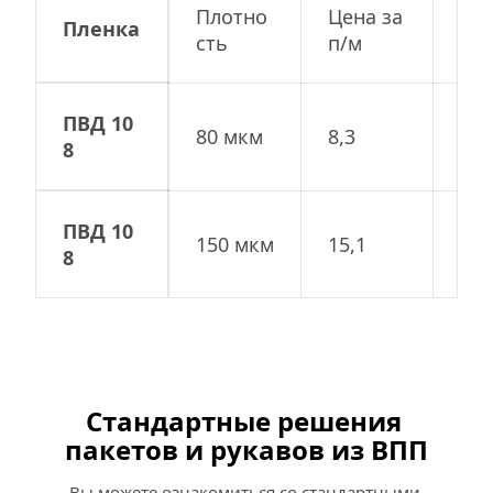
Плотно
Цена за 
Рул
Пленка
сть
п/м
5м,
ПВД 10
80 мкм
8,3
207
8
ПВД 10
150 мкм
15,1
378
8
Стандартные решения 
пакетов и рукавов из ВПП
Вы можете ознакомиться со стандартными 