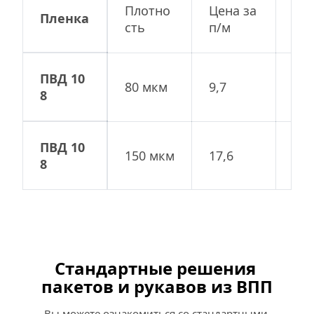
Плотно
Цена за 
Рул
Пленка
сть
п/м
5м,
ПВД 10
80 мкм
9,7
242
8
ПВД 10
150 мкм
17,6
441
8
Стандартные решения 
пакетов и рукавов из ВПП
Вы можете ознакомиться со стандартными 